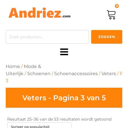
0
Zoeken
ZOEKEN
naar:
Home
/
Mode &
Uiterlijk
/
Schoenen
/
Schoenaccessoires
/
Veters
/ Pa
3
Veters - Pagina 3 van 5
Gesorte
Resultaat 25–36 van de 53 resultaten wordt getoond
op