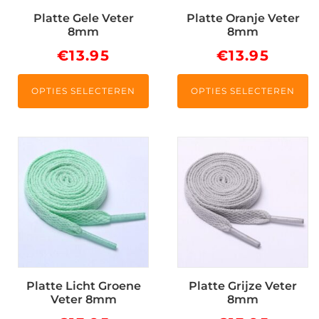
kan
kan
Platte Gele Veter
Platte Oranje Veter
gekozen
gekozen
8mm
8mm
worden
worden
€
13.95
€
13.95
op
op
de
de
productpagina
productpagina
OPTIES SELECTEREN
OPTIES SELECTEREN
Dit
Dit
product
product
heeft
heeft
meerdere
meerdere
variaties.
variaties.
Deze
Deze
optie
optie
kan
kan
Platte Licht Groene
Platte Grijze Veter
gekozen
gekozen
Veter 8mm
8mm
worden
worden