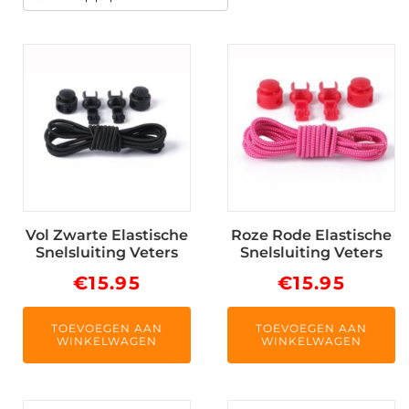
populari
Vol Zwarte Elastische
Roze Rode Elastische
Snelsluiting Veters
Snelsluiting Veters
€
15.95
€
15.95
TOEVOEGEN AAN
TOEVOEGEN AAN
WINKELWAGEN
WINKELWAGEN