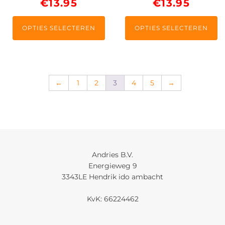
€
13.95
€
13.95
op
op
de
de
productpagina
productpagina
OPTIES SELECTEREN
OPTIES SELECTEREN
←
1
2
3
4
5
→
Andries B.V.
Energieweg 9
3343LE Hendrik ido ambacht
KvK: 66224462