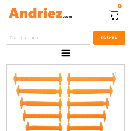
0
Zoeken
ZOEKEN
naar: