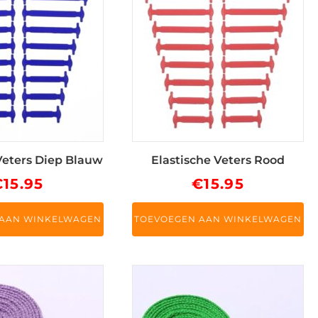
Veters Diep Blauw
Elastische Veters Rood
€
15.95
€
15.95
 AAN WINKELWAGEN
TOEVOEGEN AAN WINKELWAGEN
Dit
product
heeft