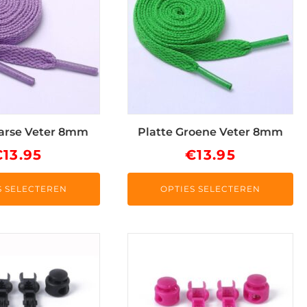
meerdere
variaties.
Deze
optie
kan
gekozen
worden
op
aarse Veter 8mm
Platte Groene Veter 8mm
de
€
13.95
€
13.95
ina
productpagina
S SELECTEREN
OPTIES SELECTEREN