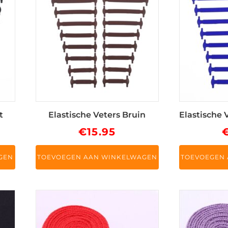
t
Elastische Veters Bruin
Elastische 
€
15.95
GEN
TOEVOEGEN AAN WINKELWAGEN
TOEVOEGEN
Dit
Dit
product
product
heeft
heeft