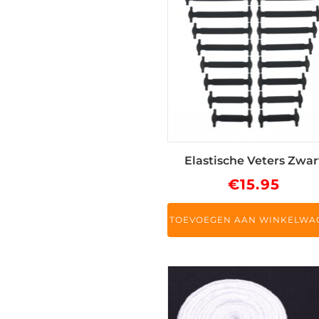
Elastische Veters Zwar
€
15.95
TOEVOEGEN AAN WINKELWA
Dit
product
heeft