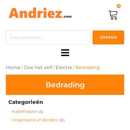
0
Zoeken
ZOEKEN
naar:
Home
/
Doe het zelf
/
Electra
/ Bedrading
Bedrading
Categorieën
Kabelhoezen
(5)
Organisatie en binders
(12)