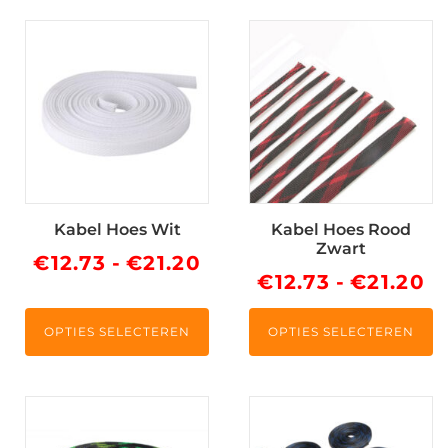
€21.95
Dit
Dit
product
product
heeft
heeft
meerdere
meerdere
variaties.
variaties.
Deze
Deze
optie
optie
kan
kan
Kabel Hoes Wit
Kabel Hoes Rood
gekozen
gekozen
Zwart
worden
worden
Prijsklasse:
€
12.73
-
€
21.20
Pr
€
12.73
-
€
21.20
op
op
€12.73
de
de
€1
tot
productpagina
productpagina
OPTIES SELECTEREN
OPTIES SELECTEREN
to
€21.20
€2
Dit
Dit
product
product