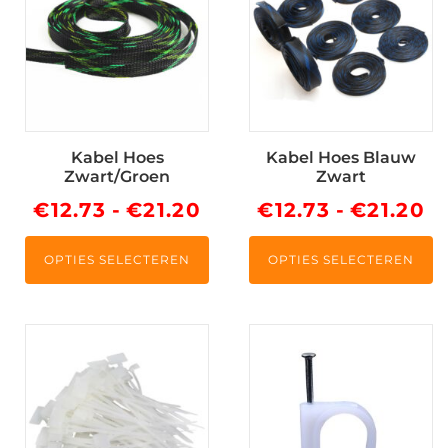
heeft
heeft
meerdere
meerdere
variaties.
variaties.
Deze
Deze
optie
optie
kan
kan
Kabel Hoes
Kabel Hoes Blauw
gekozen
gekozen
Zwart/Groen
Zwart
worden
worden
Prijsklasse:
Pr
€
12.73
-
€
21.20
€
12.73
-
€
21.20
op
op
de
de
€12.73
€1
productpagina
productpagina
OPTIES SELECTEREN
OPTIES SELECTEREN
tot
to
€21.20
€2