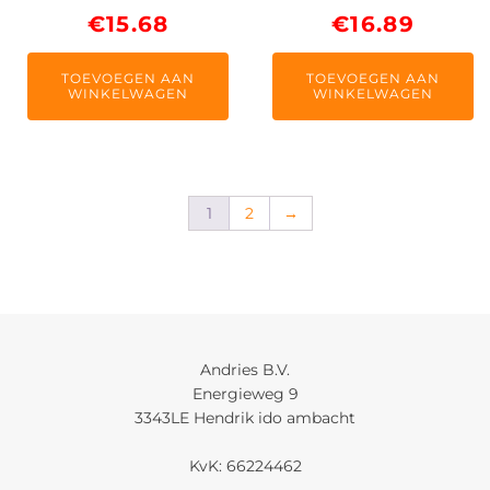
€
15.68
€
16.89
TOEVOEGEN AAN
TOEVOEGEN AAN
WINKELWAGEN
WINKELWAGEN
1
2
→
Andries B.V.
Energieweg 9
3343LE Hendrik ido ambacht
KvK: 66224462