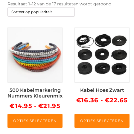
Gesorteer
Resultaat 1–12 van de 17 resultaten wordt getoond
op
popularitei
Dit
Dit
product
product
heeft
heeft
meerdere
meerdere
variaties.
variaties.
Deze
Deze
optie
optie
kan
kan
500 Kabelmarkering
Kabel Hoes Zwart
gekozen
gekozen
Nummers Kleurenmix
worden
worden
Pr
€
16.36
-
€
22.65
Prijsklasse:
€
14.95
-
€
21.95
op
op
€
de
de
€14.95
to
productpagina
productpagina
OPTIES SELECTEREN
OPTIES SELECTEREN
tot
€