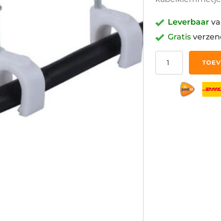
Leverbaar
va
Gratis
verzen
100
TOEV
4mm
Kabelklemmetjes
Wit
aantal