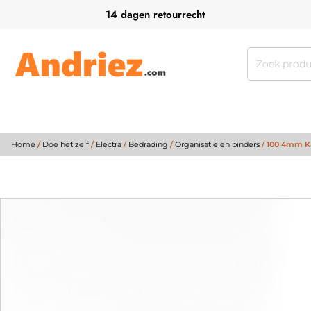
14 dagen retourrecht
Zoeken
naar:
Home
/
Doe het zelf
/
Electra
/
Bedrading
/
Organisatie en binders
/ 100 4mm K