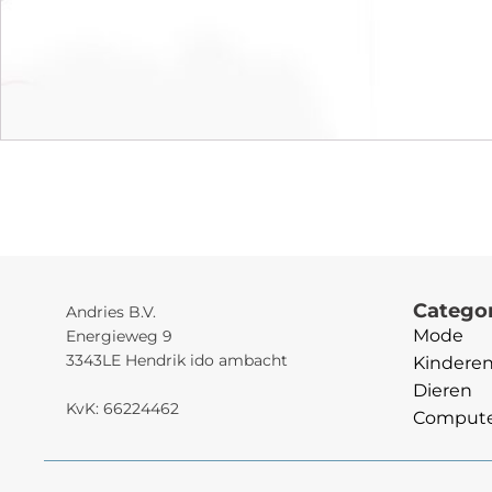
Catego
Andries B.V.
Mode
Energieweg 9
3343LE Hendrik ido ambacht
Kindere
Dieren
KvK: 66224462
Computer