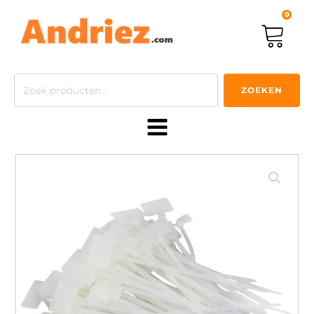
0
Zoeken
ZOEKEN
naar: