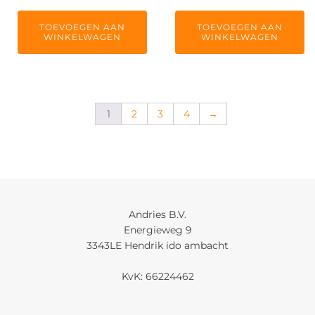
TOEVOEGEN AAN
TOEVOEGEN AAN
WINKELWAGEN
WINKELWAGEN
1
2
3
4
→
Andries B.V.
Energieweg 9
3343LE Hendrik ido ambacht
KvK: 66224462