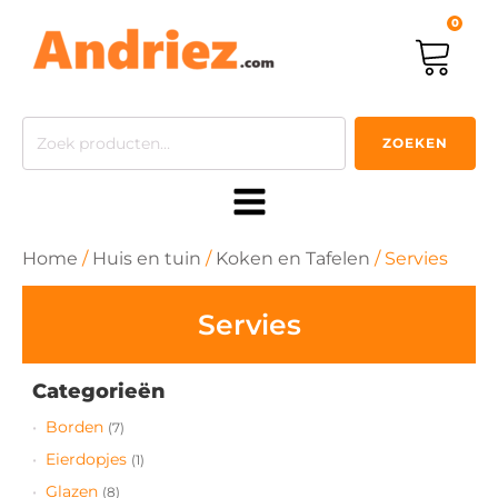
0
Zoeken
ZOEKEN
naar:
Home
/
Huis en tuin
/
Koken en Tafelen
/ Servies
Servies
Categorieën
Borden
(7)
Eierdopjes
(1)
Glazen
(8)