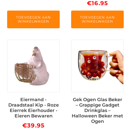
€
16.95
TOEVOEGEN AAN
TOEVOEGEN AAN
WINKELWAGEN
WINKELWAGEN
Eiermand -
Gek Ogen Glas Beker
Draadstaal Kip - Roze
– Grappige Gadget
Eierrek Eierhouder -
Drinkglas –
Eieren Bewaren
Halloween Beker met
Ogen
€
39.95