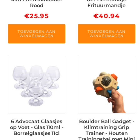
Rood
Frituurmandje
€
25.95
€
40.94
TOEVOEGEN AAN
TOEVOEGEN AAN
WINKELWAGEN
WINKELWAGEN
6 Advocaat Glaasjes
Boulder Ball Gadget -
op Voet - Glas 110ml -
Klimtraining Grip
Borrelglaasjes 11cl
Trainer - Houten
Trainingsbal met Mini