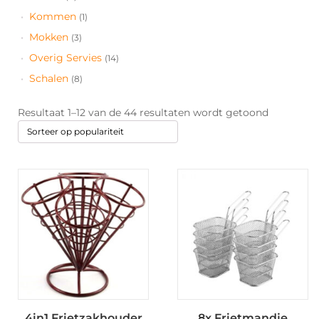
Kommen
(1)
Mokken
(3)
Overig Servies
(14)
Schalen
(8)
Gesorteer
Resultaat 1–12 van de 44 resultaten wordt getoond
op
popularite
4in1 Frietzakhouder
8x Frietmandje