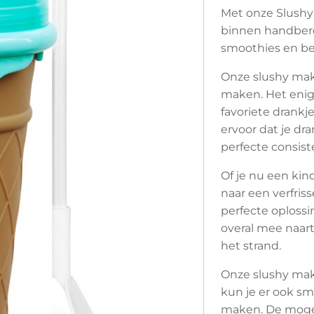
Met onze Slushy 
binnen handbere
smoothies en bev
Onze slushy make
maken. Het enige
favoriete drankj
ervoor dat je dra
perfecte consiste
Of je nu een kin
naar een verfris
perfecte oploss
overal mee naart
het strand.
Onze slushy make
kun je er ook sm
maken. De mogel