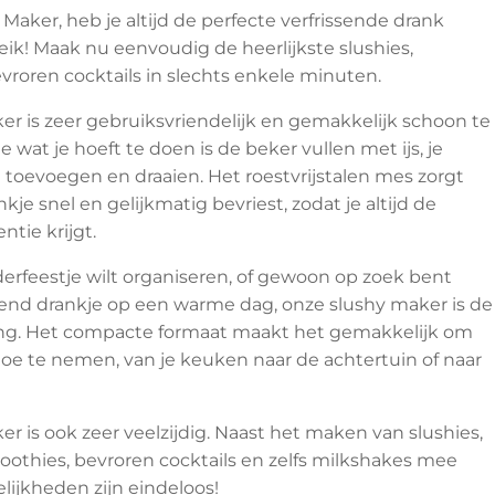
Maker, heb je altijd de perfecte verfrissende drank
ik! Maak nu eenvoudig de heerlijkste slushies,
roren cocktails in slechts enkele minuten.
r is zeer gebruiksvriendelijk en gemakkelijk schoon te
 wat je hoeft te doen is de beker vullen met ijs, je
e toevoegen en draaien. Het roestvrijstalen mes zorgt
nkje snel en gelijkmatig bevriest, zodat je altijd de
ntie krijgt.
derfeestje wilt organiseren, of gewoon op zoek bent
send drankje op een warme dag, onze slushy maker is de
ing. Het compacte formaat maakt het gemakkelijk om
oe te nemen, van je keuken naar de achtertuin of naar
r is ook zeer veelzijdig. Naast het maken van slushies,
oothies, bevroren cocktails en zelfs milkshakes mee
ijkheden zijn eindeloos!