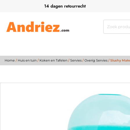
14 dagen retourrecht
Zoeken
naar:
Home
/
Huis en tuin
/
Koken en Tafelen
/
Servies
/
Overig Servies
/ Slushy Mak