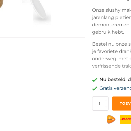
Onze slushy mak
jarenlang plezie
demonteren en sc
gebruik hebt.
Bestel nu onze 
je favoriete dra
onderweg, met on
verfrissende trak
Nu besteld, d
Gratis verzen
Slushy
TOEV
Maker
Slush
Puppy
IJscrusher
Beker