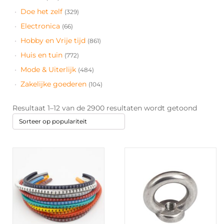
Doe het zelf
(329)
Electronica
(66)
Hobby en Vrije tijd
(861)
Huis en tuin
(772)
Mode & Uiterlijk
(484)
Zakelijke goederen
(104)
Gesorte
Resultaat 1–12 van de 2900 resultaten wordt getoond
op
populari
Dit
product
heeft
meerdere
variaties.
Deze