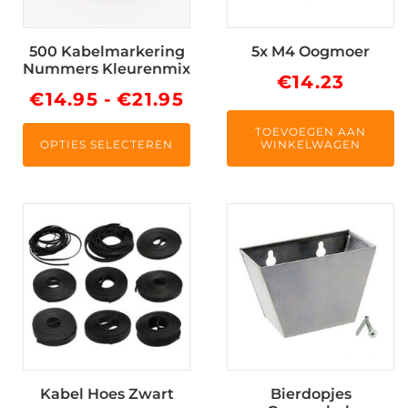
optie
kan
500 Kabelmarkering
5x M4 Oogmoer
gekozen
Nummers Kleurenmix
worden
€
14.23
Prijsklasse:
€
14.95
-
€
21.95
op
de
€14.95
TOEVOEGEN AAN
productpagina
OPTIES SELECTEREN
WINKELWAGEN
tot
€21.95
Dit
product
heeft
meerdere
variaties.
Deze
optie
kan
Kabel Hoes Zwart
Bierdopjes
gekozen