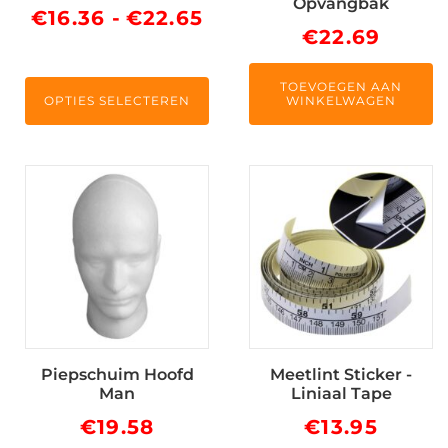
Opvangbak
worden
Prijsklasse:
€
16.36
-
€
22.65
€
22.69
op
€16.36
de
tot
productpagina
TOEVOEGEN AAN
OPTIES SELECTEREN
WINKELWAGEN
€22.65
Piepschuim Hoofd
Meetlint Sticker -
Man
Liniaal Tape
€
19.58
€
13.95