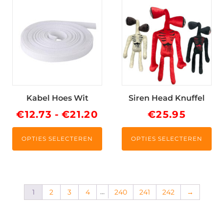
Dit
Dit
product
product
heeft
heeft
meerdere
meerdere
variaties.
variaties.
Deze
Deze
optie
optie
kan
kan
Kabel Hoes Wit
Siren Head Knuffel
gekozen
gekozen
worden
worden
Prijsklasse:
€
12.73
-
€
21.20
€
25.95
op
op
€12.73
de
de
OPTIES SELECTEREN
OPTIES SELECTEREN
tot
productpagina
productpagina
€21.20
…
1
2
3
4
240
241
242
→