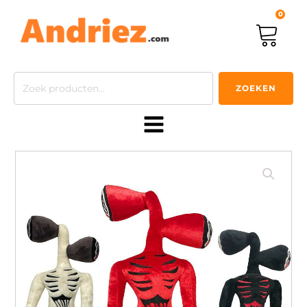
0
Zoeken
ZOEKEN
naar: