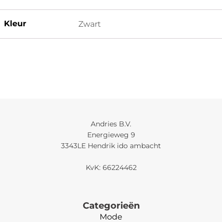
Kleur
Zwart
Andries B.V.
Energieweg 9
3343LE Hendrik ido ambacht
KvK: 66224462
Categorieën
Mode