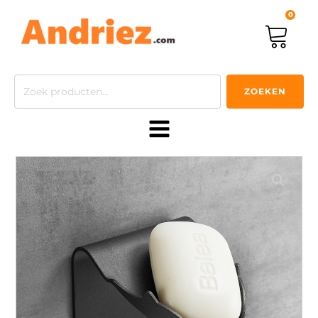
0
Zoeken
ZOEKEN
naar: