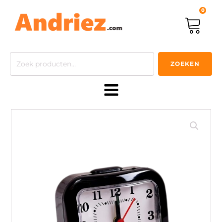
0
Zoeken
ZOEKEN
naar: