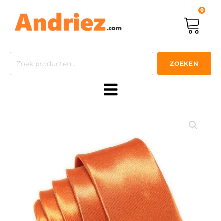
0
Zoeken
ZOEKEN
naar: