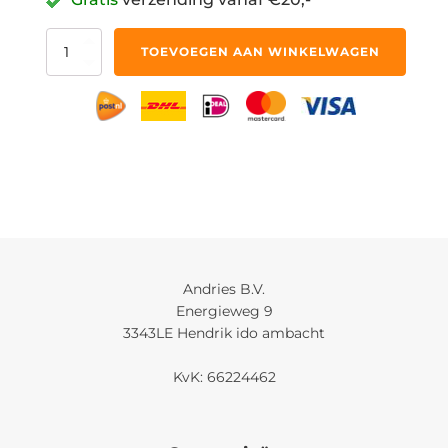
Oranje
TOEVOEGEN AAN WINKELWAGEN
Smalle
Stropdas
aantal
Andries B.V.
Energieweg 9
3343LE Hendrik ido ambacht
KvK: 66224462