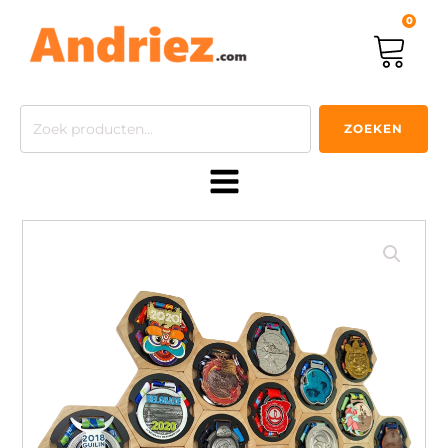
0
Zoeken
ZOEKEN
naar: