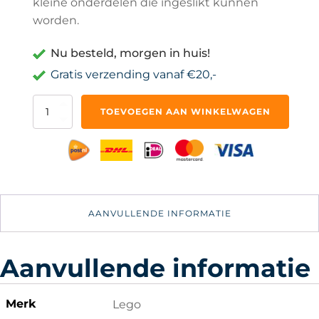
kleine onderdelen die ingeslikt kunnen
worden.
Nu besteld, morgen in huis!
Gratis verzending vanaf €20,-
LEGO
TOEVOEGEN AAN WINKELWAGEN
-
Kiki's
kokosnootaanval
-
30676
aantal
AANVULLENDE INFORMATIE
Aanvullende informatie
Merk
Lego