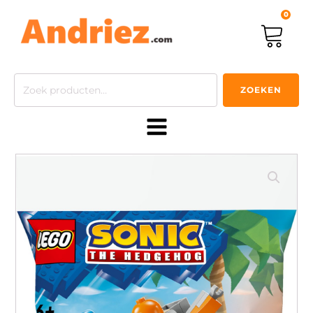
0
Zoeken
ZOEKEN
naar: