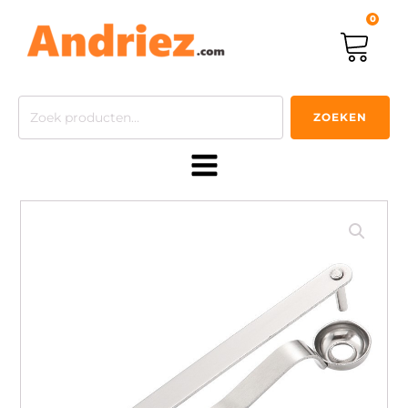
0
Zoeken
ZOEKEN
naar: