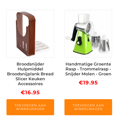
Broodsnijder
Handmatige Groente
Hulpmiddel
Rasp - Trommelrasp -
Broodsnijplank Bread
Snijder Molen - Groen
Slicer Keuken
€
19.95
Accessoires
€
16.95
TOEVOEGEN AAN
TOEVOEGEN AAN
WINKELWAGEN
WINKELWAGEN