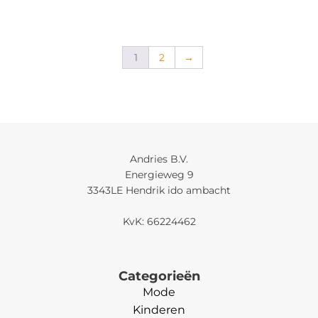
1
2
→
Andries B.V.
Energieweg 9
3343LE Hendrik ido ambacht
KvK: 66224462
Categorieën
Mode
Kinderen