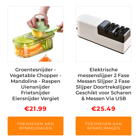
Groentesnijder -
Elektrische
Vegetable Chopper -
messenslijper 2 Fase
Mandoline - Raspen
Messen Slijper 2 Fase
Uiensnijder
Slijper Doortrekslijper
Frietsnijder
Geschikt voor Scharen
Eiersnijder Vergiet
& Messen Via USB
€
21.99
€
25.49
TOEVOEGEN AAN
TOEVOEGEN AAN
WINKELWAGEN
WINKELWAGEN