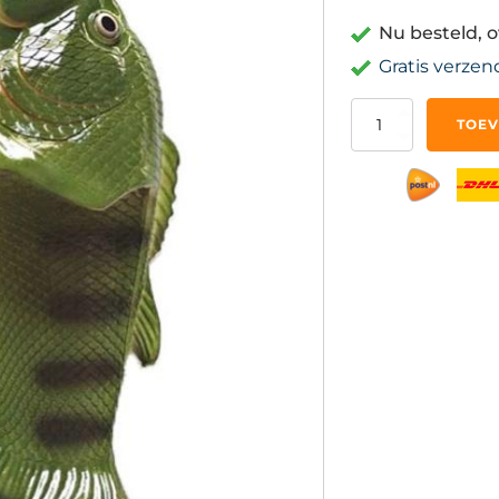
Nu besteld, 
Gratis verzen
Karper
TOEV
Slippers
Badslippers
-
Maat
44-
45
-
Grappige
Gadgets
aantal