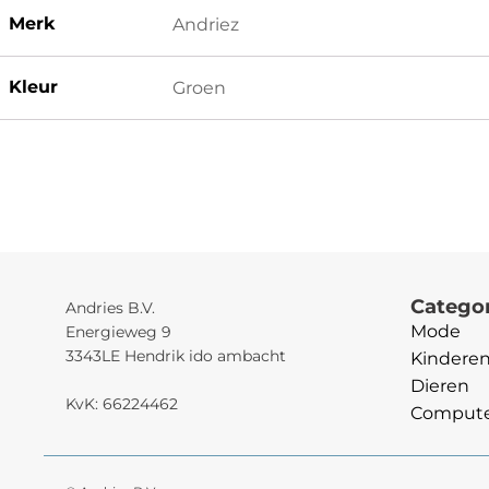
Merk
Andriez
Kleur
Groen
Catego
Andries B.V.
Mode
Energieweg 9
3343LE Hendrik ido ambacht
Kindere
Dieren
KvK: 66224462
Computer