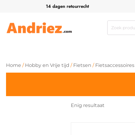
14 dagen retourrecht
Zoeken
naar:
Home
/
Hobby en Vrije tijd
/
Fietsen
/
Fietsaccessoires
Enig resultaat
Dit
product