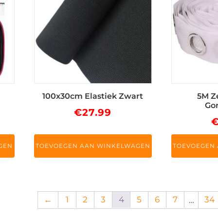
100x30cm Elastiek Zwart
5M Z
Go
€
27.99
GEN
TOEVOEGEN AAN WINKELWAGEN
TOEVOEGEN
←
1
2
3
4
5
6
7
34
…