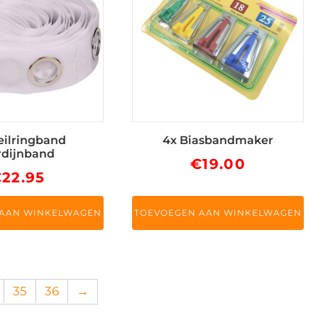
eilringband
4x Biasbandmaker
rdijnband
€
19.00
€
22.95
 AAN WINKELWAGEN
TOEVOEGEN AAN WINKELWAGEN
35
36
→