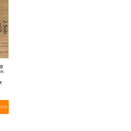
ng
en
t
GEN