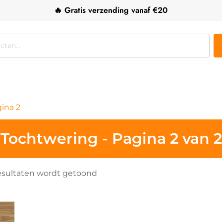
🔥 Gratis verzending vanaf €20
gina 2
Tochtwering - Pagina 2 van 2
Gesorteerd
 resultaten wordt getoond
op
populariteit