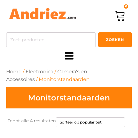
0
Zoeken
ZOEKEN
naar:
Home
/
Electronica
/
Camera's en
Accessoires
/ Monitorstandaarden
Monitorstandaarden
Gesorteerd
Toont alle 4 resultaten
op
populariteit