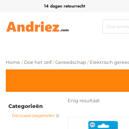
14 dagen retourrecht
Zoeken
naar:
Home
/
Doe het zelf
/
Gereedschap
/
Elektrisch gere
Enig resultaat
Categorieën
Decouperzaagbladen
(1)