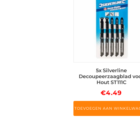
5x Silverline
Decoupeerzaagblad vo
Hout ST111C
€
4.49
TOEVOEGEN AAN WINKELWA