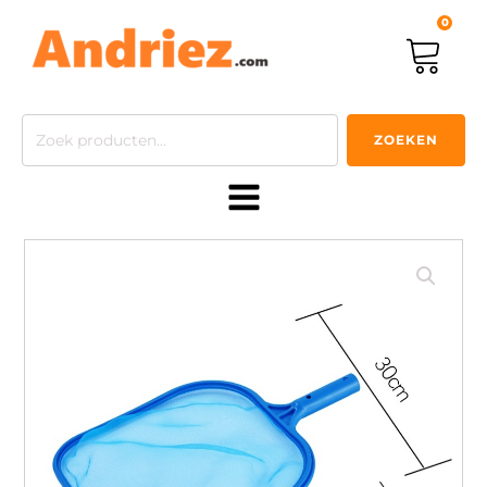
0
Zoeken
ZOEKEN
naar: