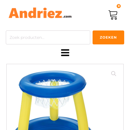
0
Zoeken
ZOEKEN
naar: