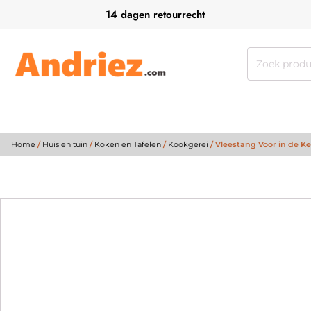
14 dagen retourrecht
Zoeken
naar:
Home
/
Huis en tuin
/
Koken en Tafelen
/
Kookgerei
/ Vleestang Voor in de 