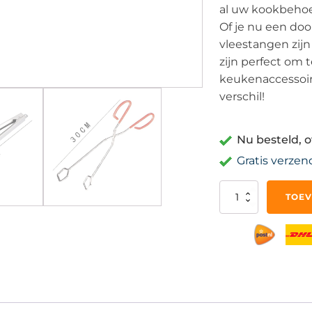
al uw kookbehoe
Of je nu een do
vleestangen zij
zijn perfect om t
keukenaccessoir
verschil!
Nu besteld, 
Gratis verzen
Vleestang
TOEV
Voor
in
de
Keuken
-
Keukentang
Serveertang
BBQ
Tang