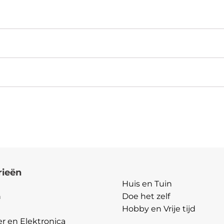
Accesoires
Barbecuetang
–
Zwart
aantal
rieën
Categorieën
Huis en Tuin
n
Doe het zelf
Hobby en Vrije tijd
 en Elektronica