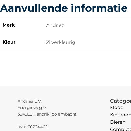
Aanvullende informatie
Merk
Andriez
Kleur
Zilverkleurig
Catego
Andries B.V.
Mode
Energieweg 9
3343LE Hendrik ido ambacht
Kindere
Dieren
KvK: 66224462
Computer