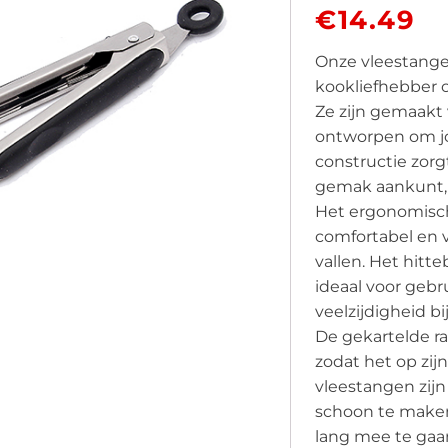
€
14.49
Onze vleestange
kookliefhebber o
Ze zijn gemaakt 
ontworpen om jo
constructie zorg
gemak aankunt, w
Het ergonomisch
comfortabel en v
vallen. Het hit
ideaal voor gebru
veelzijdigheid bi
De gekartelde ra
zodat het op zijn
vleestangen zij
schoon te maken
lang mee te gaa