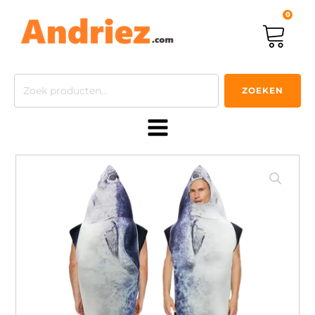
0
Zoeken
ZOEKEN
naar: