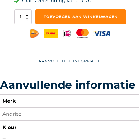
Gratis verzending vanaf €20,-
Vingerloze
TOEVOEGEN AAN WINKELWAGEN
Handschoenen
Zonder
Vingertoppen
-
Fingerless
Gloves
Dames
AANVULLENDE INFORMATIE
aantal
Aanvullende informatie
Merk
Andriez
Kleur