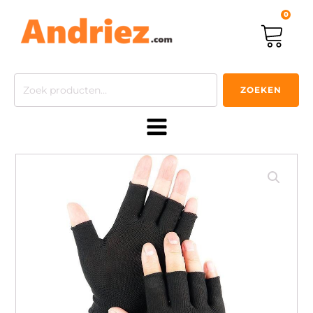
0
Zoeken
ZOEKEN
naar: