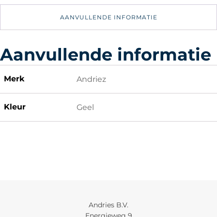
Onesie
110-
AANVULLENDE INFORMATIE
140cm
aantal
Aanvullende informatie
Merk
Andriez
Kleur
Geel
Andries B.V.
Energieweg 9