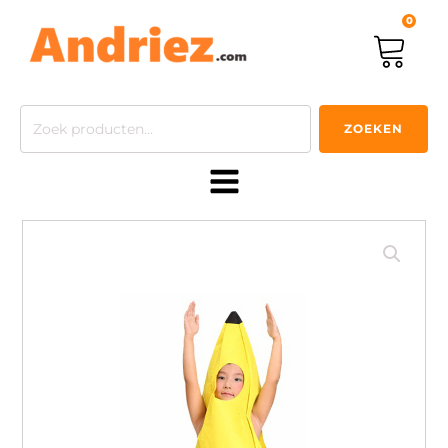
0
Zoeken
ZOEKEN
naar: