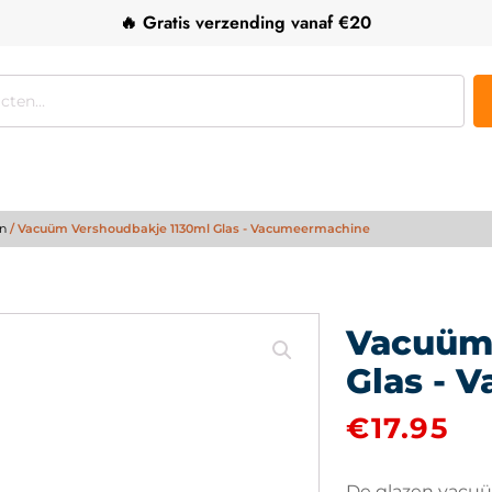
🔥 Gratis verzending vanaf €20
n
/ Vacuüm Vershoudbakje 1130ml Glas - Vacumeermachine
Vacuüm 
Glas - 
€
17.95
De glazen vacuü