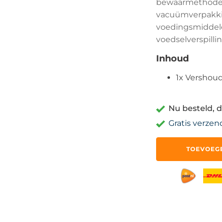
bewaarmethoden.
vacuümverpakkin
voedingsmiddelen
voedselverspilli
Inhoud
1x Vershou
Nu besteld, d
Gratis verzen
Vacuüm
TOEVOEG
Vershoudbakje
1130ml
Glas
-
Vacumeermachine
aantal