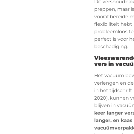
Dit vershoudbakj
preppen, maar is
vooraf bereide m
flexibiliteit heb
probleemloos te
perfect is voor 
beschadiging.
Vleeswarendo
vers in vacu
Het vacuüm bewa
verlengen en de
in het tijdschri
2020), kunnen ve
blijven in vacu
keer langer ver
langer, en kaas
vacuümverpakk