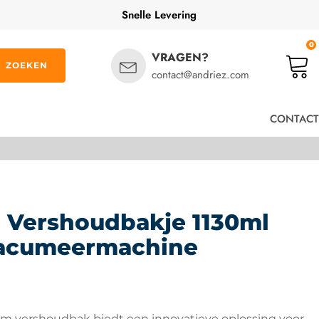
Snelle Levering
0
VRAGEN?
ZOEKEN
contact@andriez.com
CONTACT
Vershoudbakje 1130ml
Vacumeermachine
m vershoudbak biedt een innovatieve oplossing voor