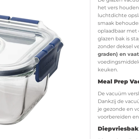
het vers houden
luchtdichte opsla
smaak behouden 
oplaadbaar met 
glazen bak is st
zonder deksel ve
graden) en vaa
voedingsmiddele
keuken.
Meal Prep
Va
De vacuüm versh
Dankzij de vacuü
je gezonde en v
voorbereiden en
Diepvriesbak