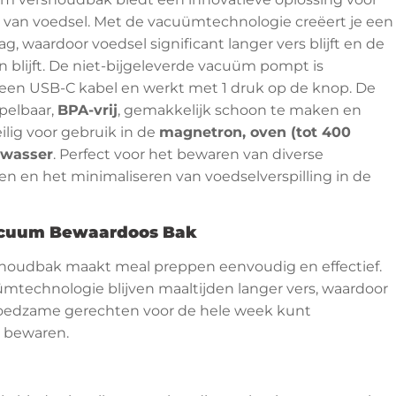
 van voedsel. Met de vacuümtechnologie creëert je een
g, waardoor voedsel significant langer vers blijft en de
blijft. De niet-bijgeleverde vacuüm pompt is
een USB-C kabel en werkt met 1 druk op de knop. De
apelbaar,
BPA-vrij
, gemakkelijk schoon te maken en
ilig voor gebruik in de
magnetron, oven (tot 400
twasser
. Perfect voor het bewaren van diverse
n en het minimaliseren van voedselverspilling in de
cuum Bewaardoos Bak
oudbak maakt meal preppen eenvoudig en effectief.
mtechnologie blijven maaltijden langer vers, waardoor
oedzame gerechten voor de hele week kunt
 bewaren.