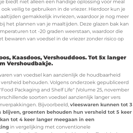
e biedt niet alleen een handige oplossing voor meal
 ook veilig te gebruiken in de vriezer. Hierdoor kun je
aaltijden gemakkelijk invriezen, waardoor je nog meer
t bij het plannen van je maaltijden. Deze glazen bak kan
mperaturen tot -20 graden weerstaan, waardoor die
het bewaren van voedsel in de vriezer zonder risico op
os, Kaasdoos, Vershouddoos. Tot 5x langer
üm Vershoudbakje.
ren van voedsel kan aanzienlijk de houdbaarheid
 versheid behouden. Volgens onderzoek gepubliceerd
ft "Food Packaging and Shelf Life" (Volume 25, november
rschillende soorten voedsel aanzienlijk langer vers
ümverpakkingen. Bijvoorbeeld,
vleeswaren kunnen tot 3
s blijven, groenten behouden hun versheid tot 5 keer
 kan tot 4 keer langer meegaan in een
ing
in vergelijking met conventionele