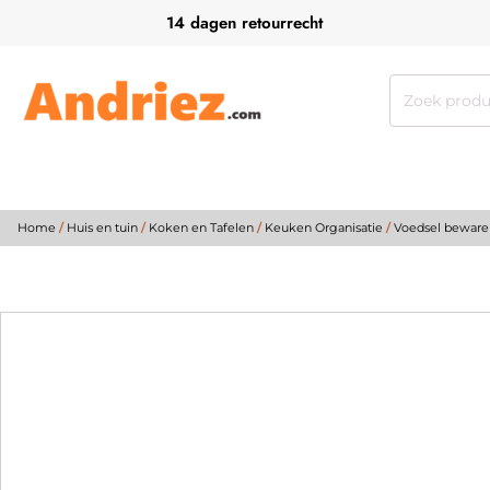
14 dagen retourrecht
Zoeken
naar:
Home
/
Huis en tuin
/
Koken en Tafelen
/
Keuken Organisatie
/
Voedsel beware