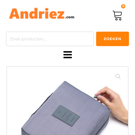
0
Zoeken
ZOEKEN
naar: