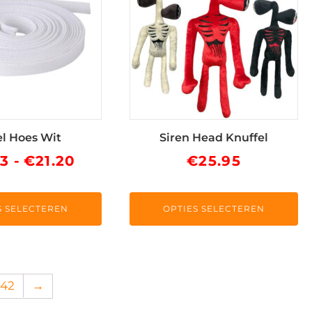
meerdere
variaties.
Deze
optie
kan
gekozen
worden
op
l Hoes Wit
Siren Head Knuffel
de
Prijsklasse:
73
-
€
21.20
€
25.95
ina
productpagina
€12.73
tot
S SELECTEREN
OPTIES SELECTEREN
€21.20
242
→