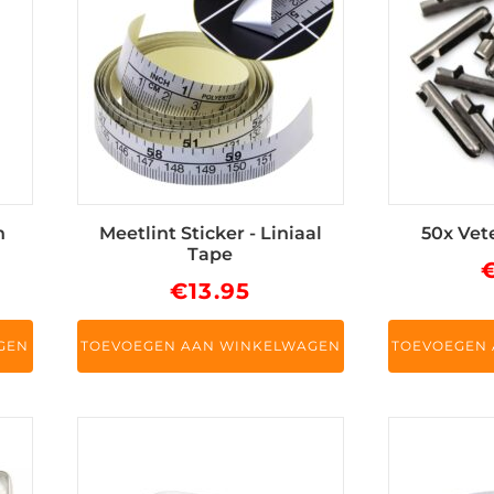
n
Meetlint Sticker - Liniaal
50x Vet
Tape
€
13.95
GEN
TOEVOEGEN AAN WINKELWAGEN
TOEVOEGEN
Dit
product
heeft