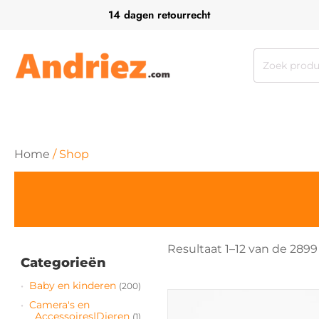
14 dagen retourrecht
Zoeken
naar:
Home
/ Shop
Resultaat 1–12 van de 289
Categorieën
Baby en kinderen
(200)
Dit
Camera's en
product
Accessoires|Dieren
(1)