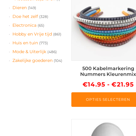
heeft
Dieren
(149)
meerdere
Doe het zelf
(328)
variaties.
Electronica
(65)
Deze
Hobby en Vrije tijd
(861)
optie
Huis en tuin
(773)
kan
gekozen
Mode & Uiterlijk
(486)
worden
Zakelijke goederen
(104)
op
500 Kabelmarkering
de
Nummers Kleurenmi
productpagina
€
14.95
-
€
21.95
OPTIES SELECTEREN