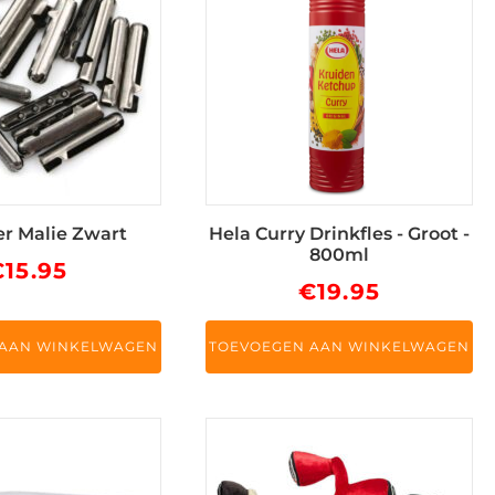
er Malie Zwart
Hela Curry Drinkfles - Groot -
800ml
€
15.95
€
19.95
 AAN WINKELWAGEN
TOEVOEGEN AAN WINKELWAGEN
Dit
product
heeft