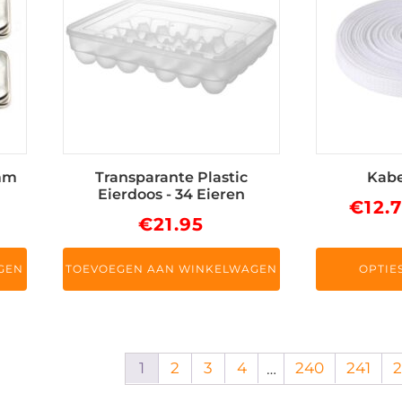
meerdere
variaties.
Deze
optie
kan
gekozen
worden
op
5mm
Transparante Plastic
Kabe
de
Eierdoos - 34 Eieren
€
12.
productpag
€
21.95
GEN
TOEVOEGEN AAN WINKELWAGEN
OPTIE
1
2
3
4
240
241
…