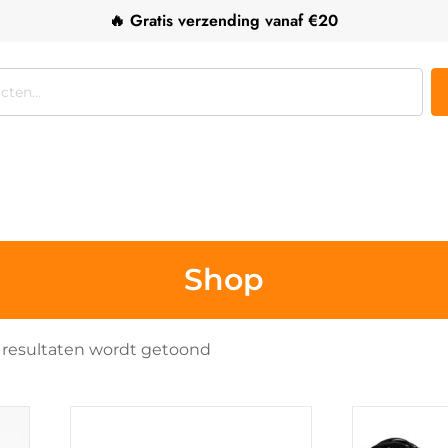
🔥 Gratis verzending vanaf €20
Shop
Gesorteerd
9 resultaten wordt getoond
op
populariteit
Dit
product