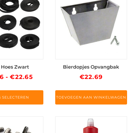
 Hoes Zwart
Bierdopjes Opvangbak
Prijsklasse:
36
-
€
22.65
€
22.69
ina
€16.36
tot
S SELECTEREN
TOEVOEGEN AAN WINKELWAGEN
€22.65