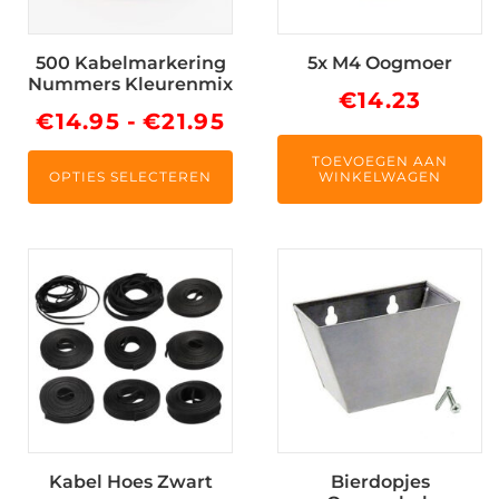
optie
kan
500 Kabelmarkering
5x M4 Oogmoer
gekozen
Nummers Kleurenmix
worden
€
14.23
Prijsklasse:
€
14.95
-
€
21.95
op
de
€14.95
TOEVOEGEN AAN
productpagina
OPTIES SELECTEREN
WINKELWAGEN
tot
€21.95
Dit
product
heeft
meerdere
variaties.
Deze
optie
kan
Kabel Hoes Zwart
Bierdopjes
gekozen