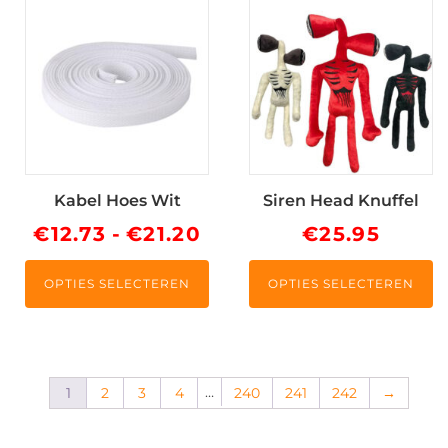
Dit
Dit
product
product
heeft
heeft
meerdere
meerdere
variaties.
variaties.
Deze
Deze
optie
optie
kan
kan
Kabel Hoes Wit
Siren Head Knuffel
gekozen
gekozen
worden
worden
Prijsklasse:
€
12.73
-
€
21.20
€
25.95
op
op
€12.73
de
de
OPTIES SELECTEREN
OPTIES SELECTEREN
tot
productpagina
productpagina
€21.20
…
1
2
3
4
240
241
242
→