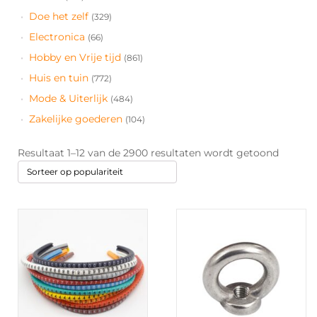
Doe het zelf
(329)
Electronica
(66)
Hobby en Vrije tijd
(861)
Huis en tuin
(772)
Mode & Uiterlijk
(484)
Zakelijke goederen
(104)
Gesorte
Resultaat 1–12 van de 2900 resultaten wordt getoond
op
populari
Dit
product
heeft
meerdere
variaties.
Deze