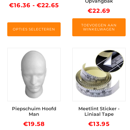
Opvangbak
worden
Prijsklasse:
€
16.36
-
€
22.65
€
22.69
op
€16.36
de
tot
productpagina
TOEVOEGEN AAN
OPTIES SELECTEREN
WINKELWAGEN
€22.65
Piepschuim Hoofd
Meetlint Sticker -
Man
Liniaal Tape
€
19.58
€
13.95