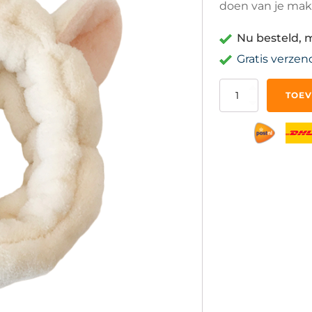
doen van je mak
Nu besteld, 
Gratis verzen
Skincare
TOEV
Haarband
Make
Up
Hoofdband
Headband
aantal