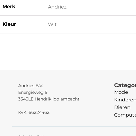
Merk
Andriez
Kleur
Wit
Catego
Andries B.V.
Mode
Energieweg 9
3343LE Hendrik ido ambacht
Kindere
Dieren
KvK: 66224462
Computer