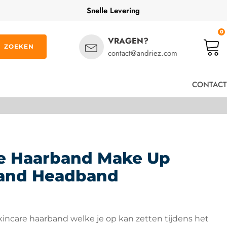
Snelle Levering
0
VRAGEN?
ZOEKEN
contact@andriez.com
CONTACT
e Haarband Make Up
and Headband
kincare haarband welke je op kan zetten tijdens het