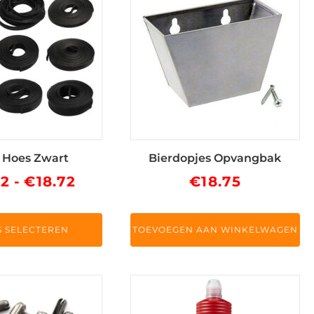
 Hoes Zwart
Bierdopjes Opvangbak
Prijsklasse:
52
-
€
18.72
€
18.75
ina
€13.52
tot
S SELECTEREN
TOEVOEGEN AAN WINKELWAGEN
€18.72