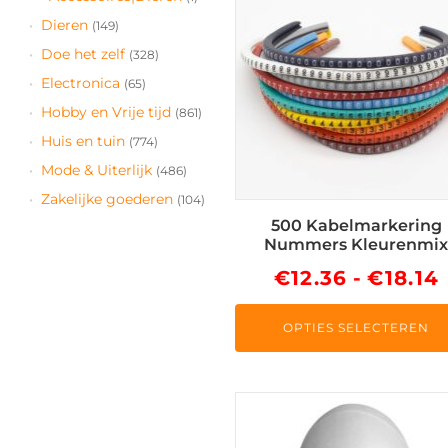
heeft
Dieren
(149)
meerdere
Doe het zelf
(328)
variaties.
Electronica
(65)
Deze
Hobby en Vrije tijd
(861)
optie
Huis en tuin
(774)
kan
gekozen
Mode & Uiterlijk
(486)
worden
Zakelijke goederen
(104)
op
500 Kabelmarkering
de
Nummers Kleurenmi
productpagina
€
12.36
-
€
18.14
OPTIES SELECTEREN