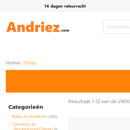
14 dagen retourrecht
Zoeken
naar:
Home
/ Shop
Resultaat 1–12 van de 290
Categorieën
Baby en kinderen
(200)
Dit
Camera's en
product
Accessoires|Dieren
(1)