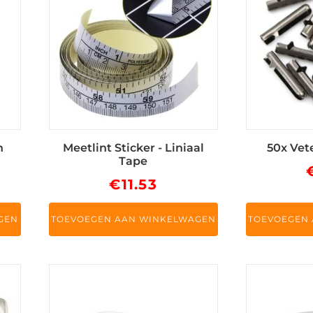
n
Meetlint Sticker - Liniaal
50x Vet
Tape
€
11.53
GEN
TOEVOEGEN AAN WINKELWAGEN
TOEVOEGEN
Dit
product
heeft