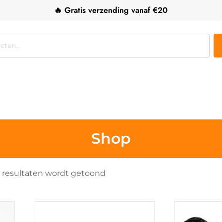
🔥 Gratis verzending vanaf €20
Shop
Gesorteerd
0 resultaten wordt getoond
op
populariteit
Dit
product