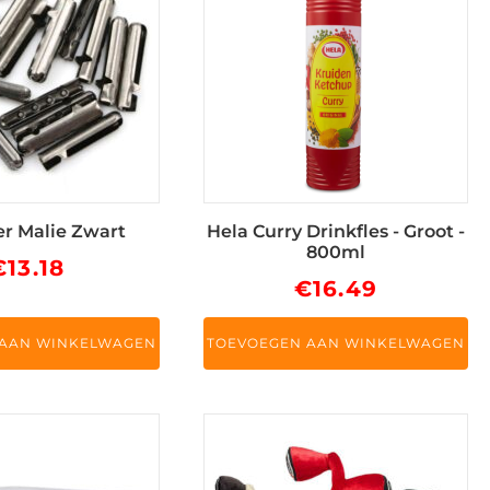
er Malie Zwart
Hela Curry Drinkfles - Groot -
800ml
€
13.18
€
16.49
 AAN WINKELWAGEN
TOEVOEGEN AAN WINKELWAGEN
Dit
product
heeft