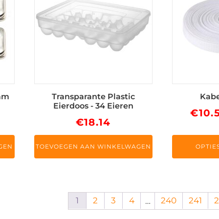
meerdere
variaties.
Deze
optie
kan
gekozen
worden
op
5mm
Transparante Plastic
Kabe
de
Eierdoos - 34 Eieren
€
10.
productpag
€
18.14
GEN
TOEVOEGEN AAN WINKELWAGEN
OPTIE
1
2
3
4
240
241
…