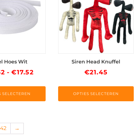
meerdere
variaties.
Deze
optie
kan
gekozen
worden
op
l Hoes Wit
Siren Head Knuffel
de
Prijsklasse:
52
-
€
17.52
€
21.45
ina
productpagina
€10.52
tot
S SELECTEREN
OPTIES SELECTEREN
€17.52
242
→