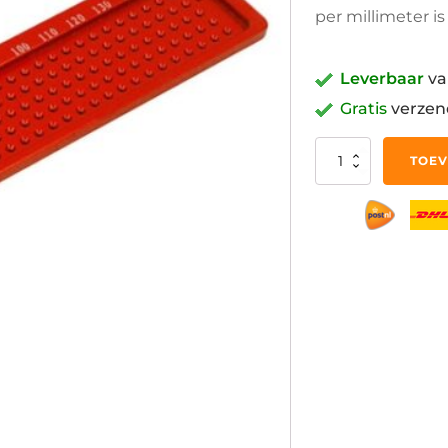
per millimeter is
Leverbaar
va
Gratis
verzen
Parallel
TOEV
gaten
liniaal
Groot
aantal