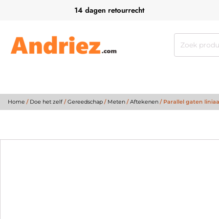
14 dagen retourrecht
Zoeken
naar:
Home
/
Doe het zelf
/
Gereedschap
/
Meten
/
Aftekenen
/ Parallel gaten linia