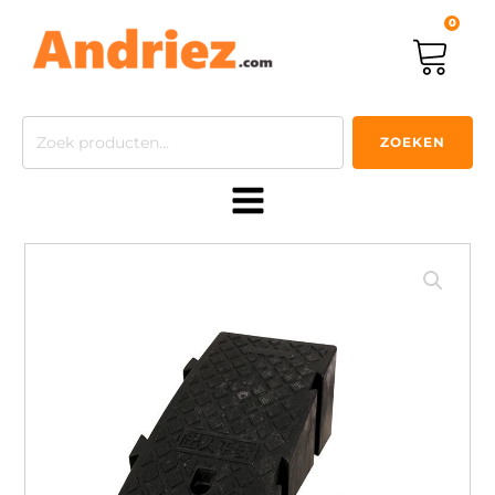
0
Zoeken
ZOEKEN
naar: