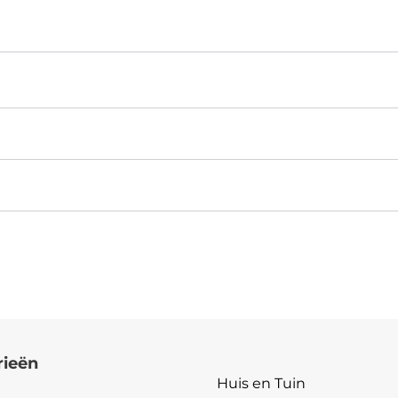
Ladder
-
Fitness
Sportladder
Voetbal
Oefeningen
-
Voetbal
Accessoires
aantal
rieën
Categorieën
Huis en Tuin