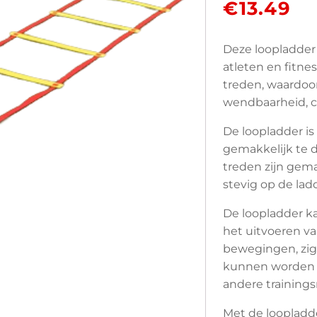
€
13.49
Deze loopladder 
atleten en fitne
treden, waardoor
wendbaarheid, c
De loopladder is
gemakkelijk te 
treden zijn gema
stevig op de lad
De loopladder k
het uitvoeren va
bewegingen, zi
kunnen worden g
andere trainings
Met de loopladd