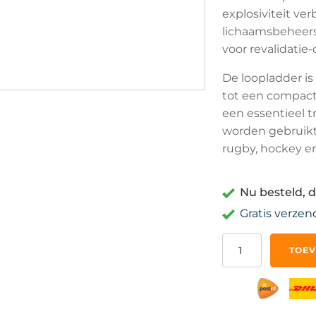
explosiviteit ver
lichaamsbeheers
voor revalidatie
De loopladder i
tot een compact 
een essentieel t
worden gebruikt 
rugby, hockey e
Nu besteld, d
Gratis verzen
Loopladder
TOEV
-
3
Meter
-
Agility