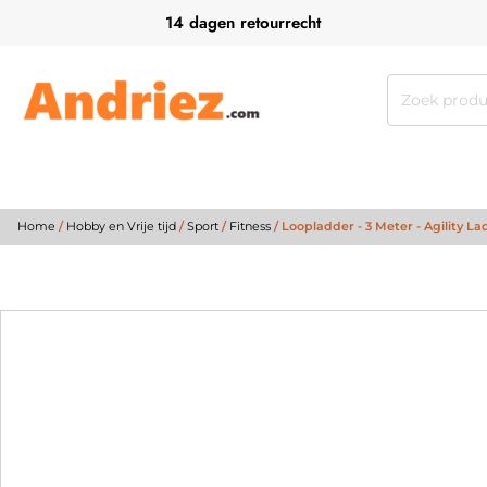
14 dagen retourrecht
Zoeken
naar:
Home
/
Hobby en Vrije tijd
/
Sport
/
Fitness
/ Loopladder - 3 Meter - Agility L