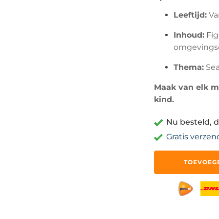
Leeftijd:
Van
Inhoud:
Fig
omgevingsd
Thema:
Sea
Maak van elk mo
kind.
Nu besteld, d
Gratis verzen
LEGO
TOEVOEG
-
Seasons
and
Occasions
-
Eieren