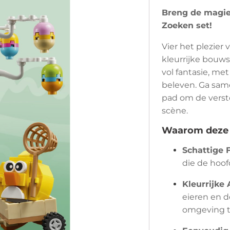
Breng de magie
Zoeken set!
Vier het plezier
kleurrijke bouws
vol fantasie, m
beleven. Ga sam
pad om de versto
scène.
Waarom deze s
Schattige 
die de hoofd
Kleurrijke 
eieren en d
omgeving t