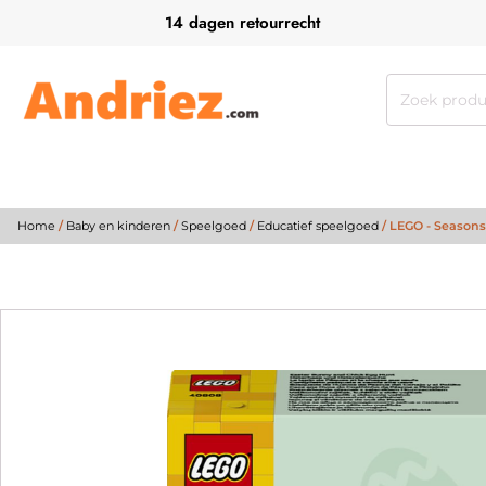
14 dagen retourrecht
Zoeken
naar:
Home
/
Baby en kinderen
/
Speelgoed
/
Educatief speelgoed
/ LEGO - Seasons