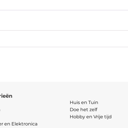
Zoeken
met
Konijn
en
Kuiken
-
40808
aantal
rieën
Categorieën
Huis en Tuin
n
Doe het zelf
Hobby en Vrije tijd
 en Elektronica