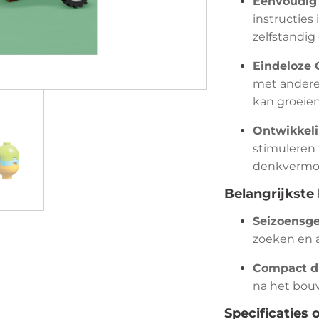
Eenvoudig
instructies
zelfstandig
Eindeloze 
met andere
kan groeien
Ontwikkeli
stimuleren z
denkvermo
Belangrijkste
Seizoensge
zoeken en 
Compact di
na het bou
Specificaties o