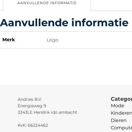
AANVULLENDE INFORMATIE
Aanvullende informatie
Merk
Lego
Catego
Andries B.V.
Mode
Energieweg 9
3343LE Hendrik ido ambacht
Kindere
Dieren
KvK: 66224462
Computer