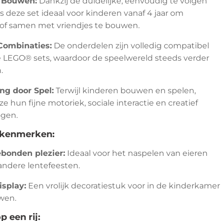
 Bouwen:
Dankzij de duidelijke, eenvoudig te volgen
 is deze set ideaal voor kinderen vanaf 4 jaar om
 of samen met vriendjes te bouwen.
Combinaties:
De onderdelen zijn volledig compatibel
 LEGO® sets, waardoor de speelwereld steeds verder
.
ng door Spel:
Terwijl kinderen bouwen en spelen,
e hun fijne motoriek, sociale interactie en creatief
gen.
 kenmerken:
bonden plezier:
Ideaal voor het naspelen van eieren
andere lentefeesten.
splay:
Een vrolijk decoratiestuk voor in de kinderkamer
wen.
p een rij: