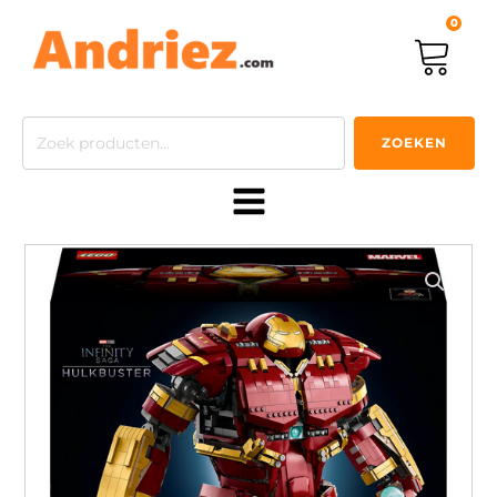
0
Zoeken
ZOEKEN
naar: