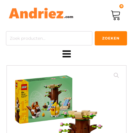
0
Zoeken
ZOEKEN
naar: