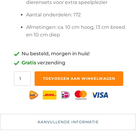
dierensets voor extra speelplezier
Aantal onderdelen: 172
Afmetingen: ca. 10 cm hoog, 13 cm breed
en 10 cm diep
Nu besteld, morgen in huis!
Gratis
verzending
LEGO
TOEVOEGEN AAN WINKELWAGEN
-
Dierenspeeltuin
in
de
Lente
-
40709
AANVULLENDE INFORMATIE
aantal