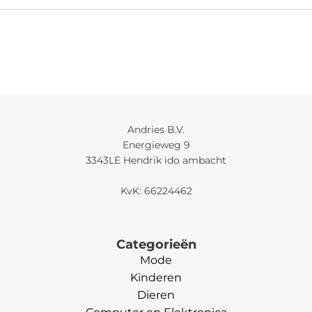
Andries B.V.
Energieweg 9
3343LE Hendrik ido ambacht
KvK: 66224462
Categorieën
Mode
Kinderen
Dieren