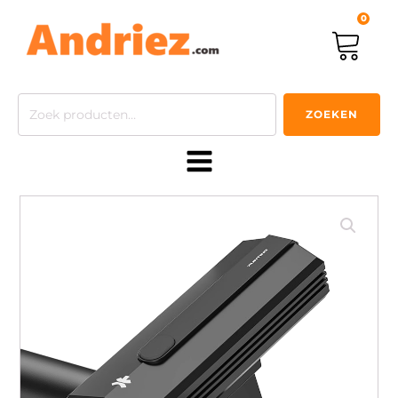
0
Zoeken
ZOEKEN
naar: