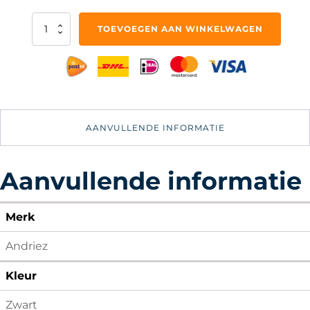
LED
TOEVOEGEN AAN WINKELWAGEN
Voorlicht
Fietslampjes
-
400
lumen
Fietslampje
-
AANVULLENDE INFORMATIE
Zwart
aantal
Aanvullende informatie
Merk
Andriez
Kleur
Zwart