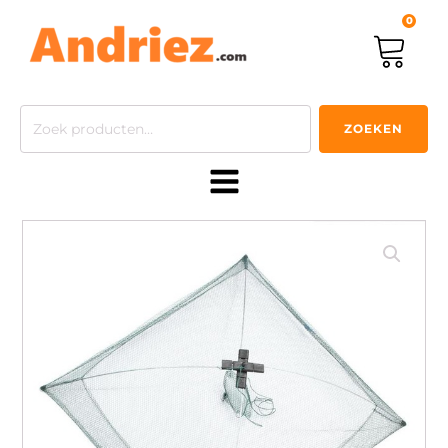
0
Zoeken
ZOEKEN
naar: