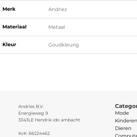
Merk
Andriez
Materiaal
Metaal
Kleur
Goudkleurig
Catego
Andries B.V.
Mode
Energieweg 9
3343LE Hendrik ido ambacht
Kindere
Dieren
KvK: 66224462
Computer