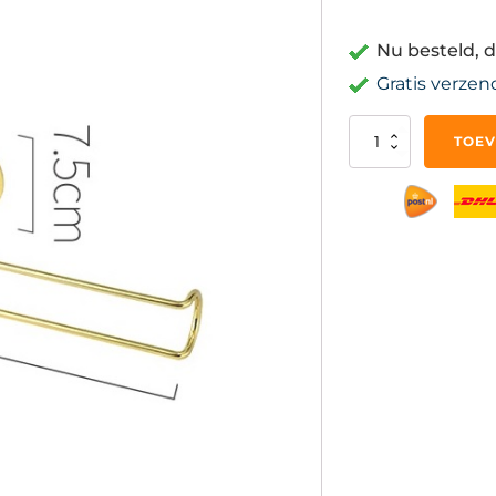
Nu besteld, d
Gratis verzen
Keukenrolhouder
TOEV
-
Goud
-
Ophangen
Wandmontage
Kastjes
-
Montage
aantal