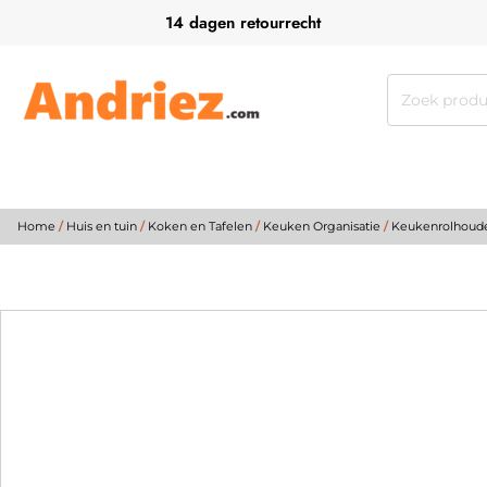
14 dagen retourrecht
Zoeken
naar:
Home
/
Huis en tuin
/
Koken en Tafelen
/
Keuken Organisatie
/
Keukenrolhoud