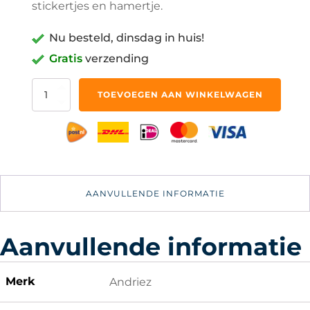
stickertjes en hamertje.
Nu besteld, dinsdag in huis!
Gratis
verzending
Kalimba
TOEVOEGEN AAN WINKELWAGEN
-
17
tonen
Duimpiano
-
Muziekinstrument
aantal
AANVULLENDE INFORMATIE
Aanvullende informatie
Merk
Andriez