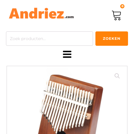
0
Zoeken
ZOEKEN
naar: