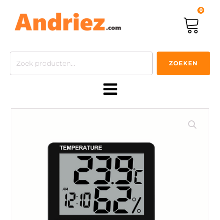
0
Zoeken
ZOEKEN
naar: