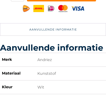
Weerstation
Luchtvochtigheidsmeter
Thermometer
Voor
Binnen
Vochtmeter
AANVULLENDE INFORMATIE
Incl.
Batterij
aantal
Aanvullende informatie
Merk
Andriez
Materiaal
Kunststof
Kleur
Wit