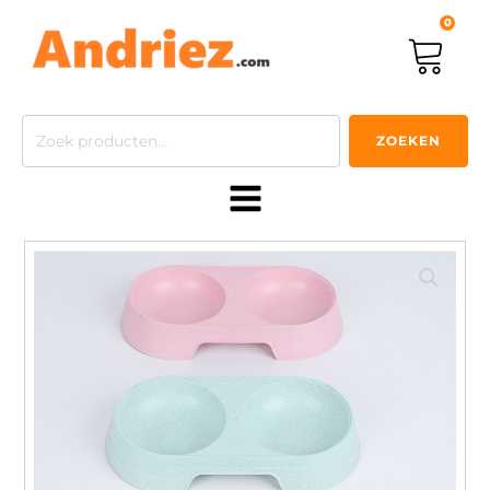
0
Zoeken
ZOEKEN
naar: