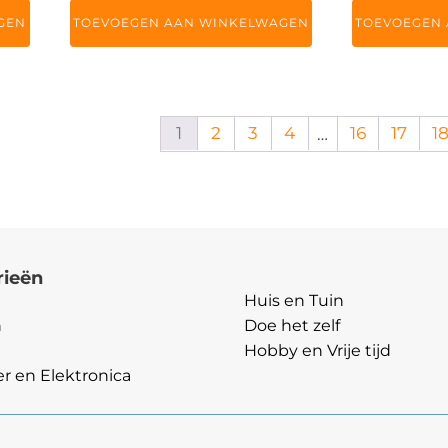
GEN
TOEVOEGEN AAN WINKELWAGEN
TOEVOEGEN
1
2
3
4
16
17
1
…
rieën
Categorieën
Huis en Tuin
n
Doe het zelf
Hobby en Vrije tijd
 en Elektronica