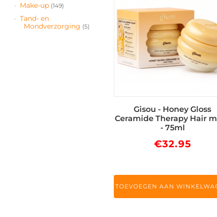
Make-up
(149)
Tand- en
Mondverzorging
(5)
Gisou - Honey Gloss
Ceramide Therapy Hair 
- 75ml
€
32.95
TOEVOEGEN AAN WINKELWA