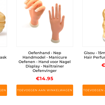
Oefenhand - Nep
Gisou - 15
mask
Handmodel - Manicure
Hair Perfu
Oefenen - Hand voor Nagel
Display - Nailtrainer
Oefenvinger
€
14.95
GEN
TOEVOEGEN AAN WINKELWAGEN
TOEVOEGEN