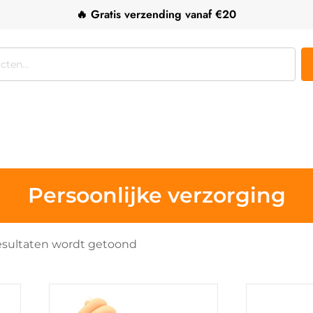
🔥 Gratis verzending vanaf €20
Persoonlijke verzorging
Gesorteerd
 resultaten wordt getoond
op
populariteit