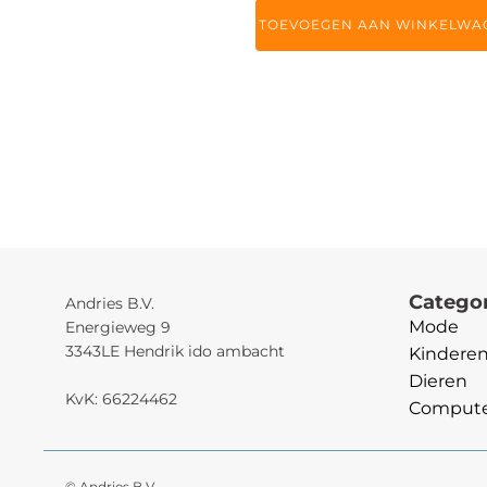
TOEVOEGEN AAN WINKELWA
Catego
Andries B.V.
Mode
Energieweg 9
3343LE Hendrik ido ambacht
Kindere
Dieren
KvK: 66224462
Computer
© Andries B.V.