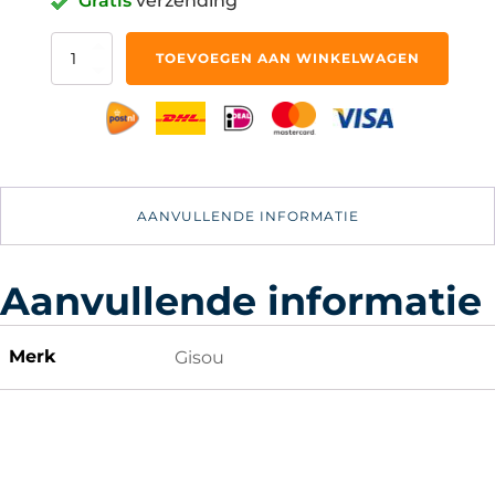
Gratis
verzending
Gisou
TOEVOEGEN AAN WINKELWAGEN
-
8ml
-
Honey
Infused
Lip
Oil
AANVULLENDE INFORMATIE
-
Bee-
llini
Peach
Aanvullende informatie
aantal
Merk
Gisou