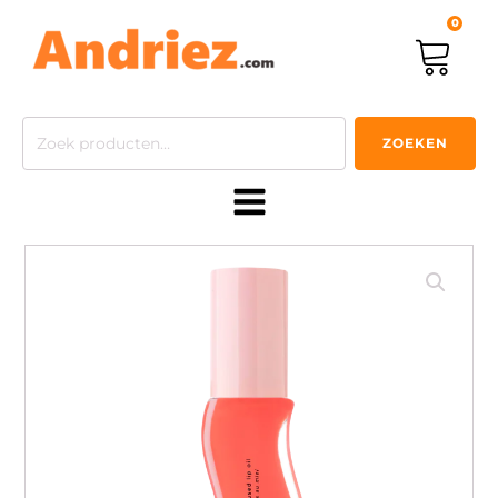
0
Zoeken
ZOEKEN
naar: