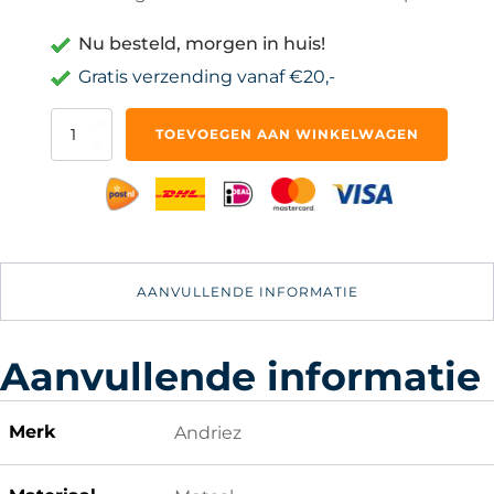
Nu besteld, morgen in huis!
Gratis verzending vanaf €20,-
Frietschep
TOEVOEGEN AAN WINKELWAGEN
-
Frites
Patat
Afvulschep
-
Frituurschep
-
AANVULLENDE INFORMATIE
Patatschep
aantal
Aanvullende informatie
Merk
Andriez