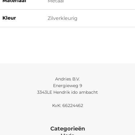
Materiaal
Metaal
Kleur
Zilverkleurig
Andries B.V.
Energieweg 9
3343LE Hendrik ido ambacht
KvK: 66224462
Categorieën