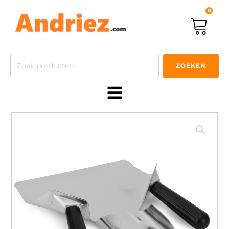
0
Zoeken
ZOEKEN
naar: